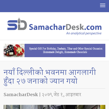
To
na
नयाँ दिल्लीकाे भवनमा आगलागी
हुँदा २७ जनाको ज्यान गयो
SamacharDesk
| २०७९ जेठ १, आइतबार