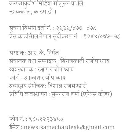
कन्फराक्टीभ मिडिया साेलुसन प्रा.लि.
न्हाय्कंटाेल, काठमाडाैं ।
सूचना विभाग दर्ता नं. : २६३६/०७७–०७८
प्रेस काउन्सिल नेपाल सूचीकरण नं. : १२४४/०७७–७८
संरक्षकः आर. के. निर्मल
संचालक तथा सम्पादक : बिराजकाजी राजोपाध्याय
व्यवस्थापक : रक्षण राजोपाध्याय
फोटो : आकाश राजोपाध्याय
श्रव्यदृश्य संयोजकः बिशाल राजभण्डारी
प्रविधि व्यवस्थापन : सुमनराज शर्मा (एपेक्स काेडर)
फोन नं. : ९८५१२२३४५०
ईमेल : news.samachardesk@gmail.com