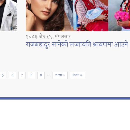
२०८३ जेठ १९, मंगलबार
राजबहादुर सानेको लज्जावति श्रावणमा आउने
5
6
7
8
9
…
next ›
last »