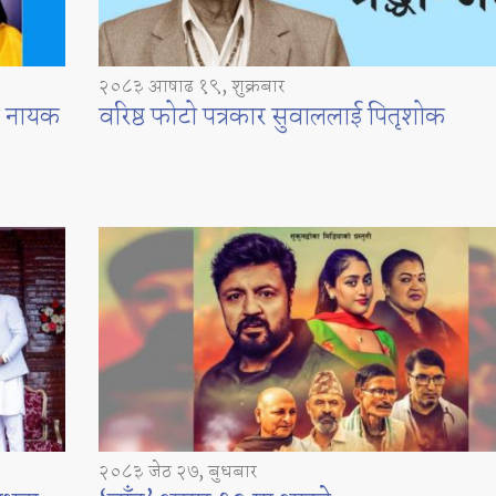
२०८३ आषाढ १९, शुक्रबार
 र नायक
वरिष्ठ फोटो पत्रकार सुवाललाई पितृशोक
२०८३ जेठ २७, बुधबार