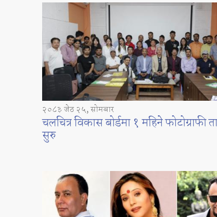
२०८३ जेठ २५, सोमबार
चलचित्र विकास बोर्डमा १ महिने फोटोग्राफी 
सुरु