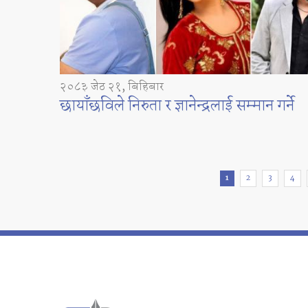
२०८३ जेठ २१, बिहिबार
छायाँछविले निरुता र ज्ञानेन्द्रलाई सम्मान गर्ने
Pages
1
2
3
4