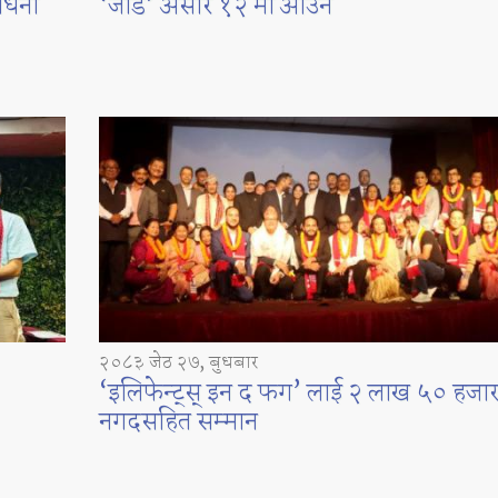
ाधना
‘जाँड’ असार १२ मा आउने
२०८३ जेठ २७, बुधबार
‘इलिफेन्ट्स् इन द फग’ लाई २ लाख ५० हजा
नगदसहित सम्मान