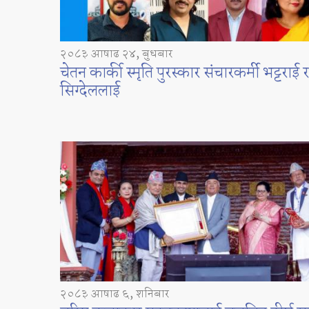
२०८३ आषाढ २४, बुधबार
चेतन कार्की स्मृति पुरस्कार संचारकर्मी भट्टराई
सिग्देललाई
२०८३ आषाढ ६, शनिबार