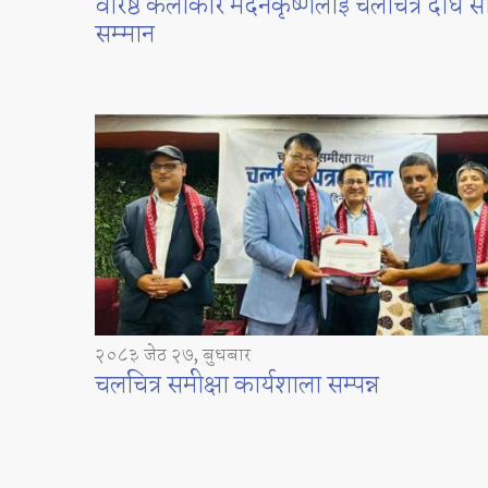
वरिष्ठ कलाकार मदनकृष्णलाई चलचित्र दीर्घ स
सम्मान
२०८३ जेठ २७, बुधबार
चलचित्र समीक्षा कार्यशाला सम्पन्न