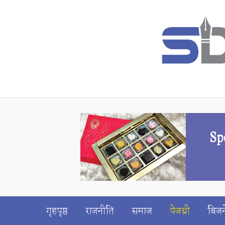
गृहपृष्ठ
राजनीति
समाज
पेजथ्री
बिजन