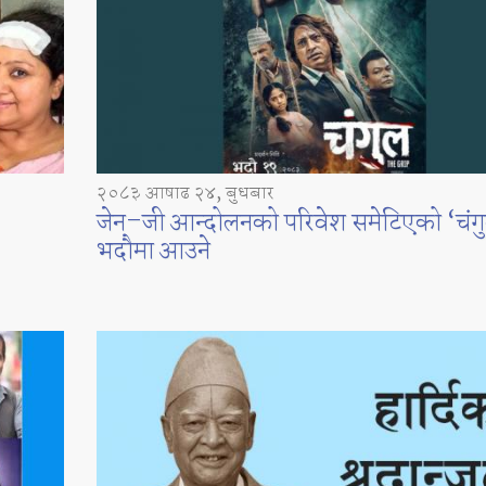
२०८३ आषाढ २४, बुधबार
जेन–जी आन्दोलनको परिवेश समेटिएको ‘चंग
भदौमा आउने