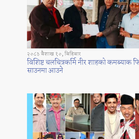
२०८३ बैशाख १०, बिहिबार
विशिष्ट चलचित्रकर्मि नीर शाहको कमब्याक फ
साउनमा आउने