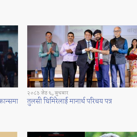
२०८३ जेठ ६, बुधबार
कान्समा
तुलसी घिमिरेलाई मानार्थ परिचय पत्र