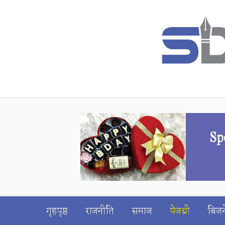
गृहपृष्ठ
राजनीति
समाज
पेजथ्री
बिजन