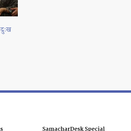
 दुःख
s
SamacharDesk Special