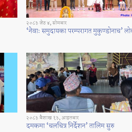
२०८३ जेठ ४, सोमबार
‘नेवाः समुदायका परम्परागत मुकुण्डोनाच’ लो
२०८३ बैशाख १३, आइतबार
दमकमा ‘चलचित्र निर्देशन’ तालिम सुरु