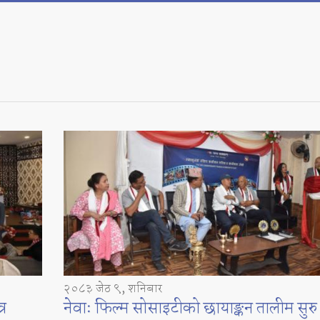
२०८३ जेठ ९, शनिबार
्र
नेवाः फिल्म सोसाइटीको छायाङ्कन तालीम सुरु