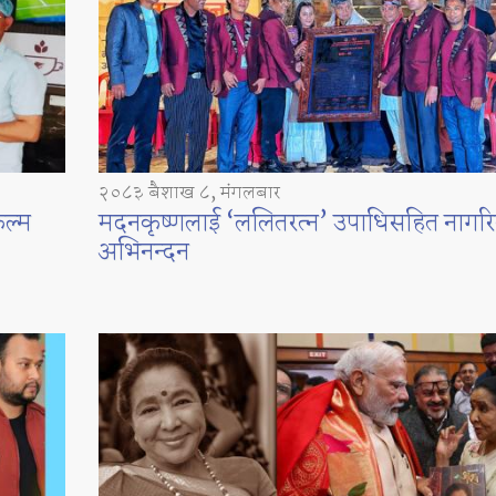
२०८३ बैशाख ८, मंगलबार
िल्म
मदनकृष्णलाई ‘ललितरत्न’ उपाधिसहित नागर
अभिनन्दन