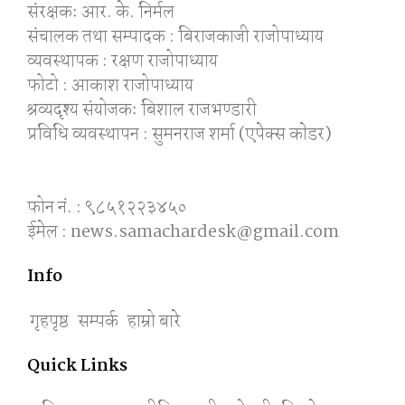
संरक्षकः आर. के. निर्मल
संचालक तथा सम्पादक : बिराजकाजी राजोपाध्याय
व्यवस्थापक : रक्षण राजोपाध्याय
फोटो : आकाश राजोपाध्याय
श्रव्यदृश्य संयोजकः बिशाल राजभण्डारी
प्रविधि व्यवस्थापन : सुमनराज शर्मा (एपेक्स काेडर)
फोन नं. : ९८५१२२३४५०
ईमेल : news.samachardesk@gmail.com
Info
गृहपृष्ठ
सम्पर्क
हाम्रो बारे
Quick Links