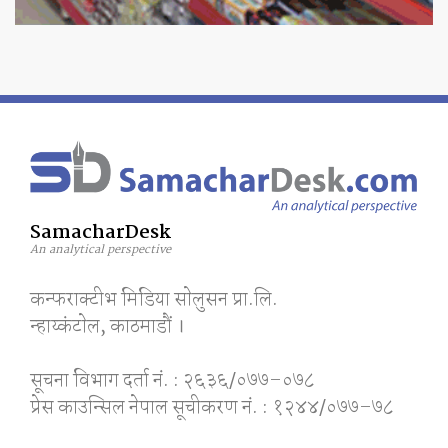
SamacharDesk
An analytical perspective
कन्फराक्टीभ मिडिया साेलुसन प्रा.लि.
न्हाय्कंटाेल, काठमाडाैं ।
सूचना विभाग दर्ता नं. : २६३६/०७७–०७८
प्रेस काउन्सिल नेपाल सूचीकरण नं. : १२४४/०७७–७८