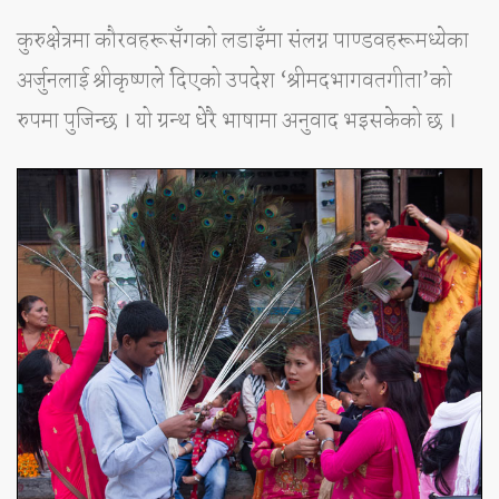
कुरुक्षेत्रमा कौरवहरूसँगको लडाइँमा संलग्न पाण्डवहरूमध्येका
अर्जुनलाई श्रीकृष्णले दिएको उपदेश ‘श्रीमदभागवतगीता’को
रुपमा पुजिन्छ । यो ग्रन्थ धेरै भाषामा अनुवाद भइसकेको छ ।