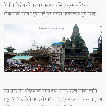
थियो । विशेष गरे पाटन मंगलबजारस्थित कृष्ण मन्दिरमा
श्रीकृष्णको दर्शन र पूजा गर्न ठुलै संख्या भक्तजनहरु पुग्ने गर्छन् ।
यसै सन्दर्भमा श्रीकृष्णको दर्शन तथा प्रसाद ग्रहण गर्नका लागि
राष्ट्रपति विद्यादेवी भण्डारी पनि ललितपुर मंगलबजारस्थित कृष्ण