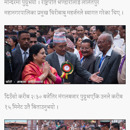
मन्दिरमा पुग्नुभयो । राष्ट्रपति भण्डारीलाई ललितपुर
महानगरपालिका प्रमुख चिरीबाबु महर्जनले स्वागत गरेका थिए ।
दिउँसो करीब २ः३० बजेतिर मंगलबजार पुग्नुभएकि उनले करीब
१५ मिनेट उतै बिताउनुभयो ।