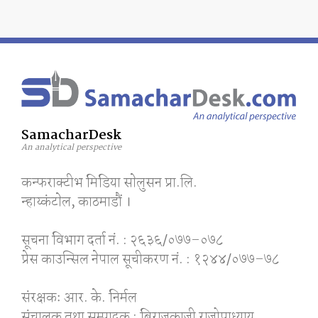
SamacharDesk
An analytical perspective
कन्फराक्टीभ मिडिया साेलुसन प्रा.लि.
न्हाय्कंटाेल, काठमाडाैं ।
सूचना विभाग दर्ता नं. : २६३६/०७७–०७८
प्रेस काउन्सिल नेपाल सूचीकरण नं. : १२४४/०७७–७८
संरक्षकः आर. के. निर्मल
संचालक तथा सम्पादक : बिराजकाजी राजोपाध्याय