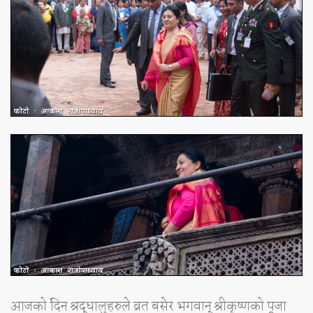
आजको दिन श्रद्धालुहरुले व्रत बसेर भगवान् श्रीकृष्णको पूजा