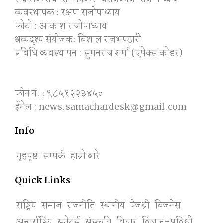
व्यवस्थापक : रक्षण राजोपाध्याय
फोटो : आकाश राजोपाध्याय
श्रव्यदृश्य संयोजकः बिशाल राजभण्डारी
प्रविधि व्यवस्थापन : सुमनराज शर्मा (एपेक्स काेडर)
फोन नं. : ९८५१२२३४५०
ईमेल : news.samachardesk@gmail.com
Info
गृहपृष्ठ
सम्पर्क
हाम्रो बारे
Quick Links
राष्ट्रिय
समाज
राजनीति
स्थानीय
पेजथ्री
बिजनेस
अन्तर्राष्ट्रिय
स्पाेर्ट्स
संस्कृति
विचार
विज्ञान-प्रविधी