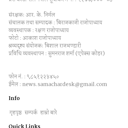
संरक्षकः आर. के. निर्मल
संचालक तथा सम्पादक : बिराजकाजी राजोपाध्याय
व्यवस्थापक : रक्षण राजोपाध्याय
फोटो : आकाश राजोपाध्याय
श्रव्यदृश्य संयोजकः बिशाल राजभण्डारी
प्रविधि व्यवस्थापन : सुमनराज शर्मा (एपेक्स काेडर)
फोन नं. : ९८५१२२३४५०
ईमेल : news.samachardesk@gmail.com
Info
गृहपृष्ठ
सम्पर्क
हाम्रो बारे
Quick Links