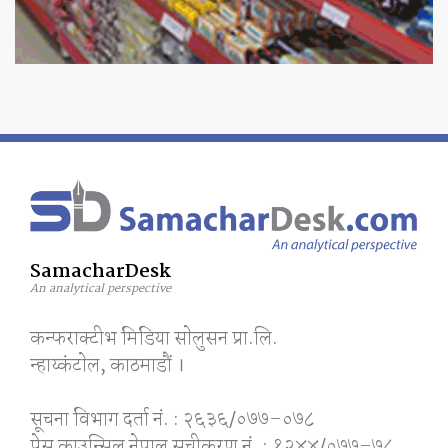
SamacharDesk
An analytical perspective
कन्फराक्टीभ मिडिया साेलुसन प्रा.लि.
न्हाय्कंटाेल, काठमाडाैं ।
सूचना विभाग दर्ता नं. : २६३६/०७७–०७८
प्रेस काउन्सिल नेपाल सूचीकरण नं. : १२४४/०७७–७८