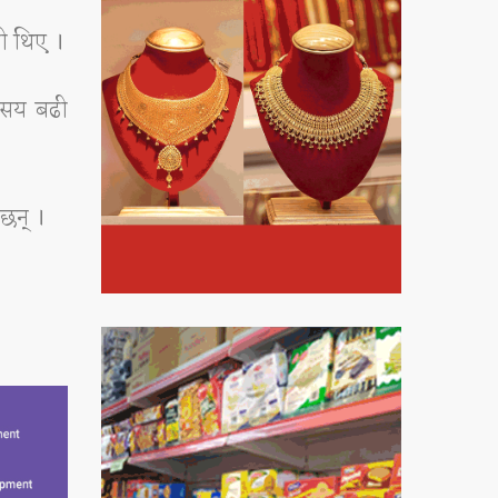
ी थिए ।
७ सय बढी
 छन् ।