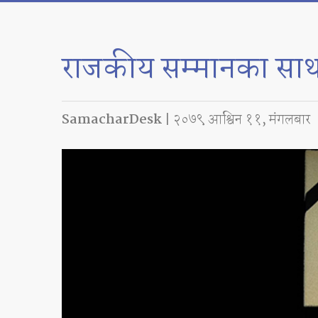
राजकीय सम्मानका साथ आ
SamacharDesk
| २०७९ आश्विन ११, मंगलबार