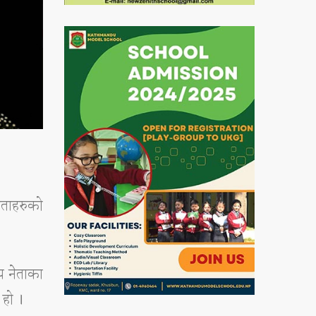
ेताहरुको
िय नेताका
 हो ।