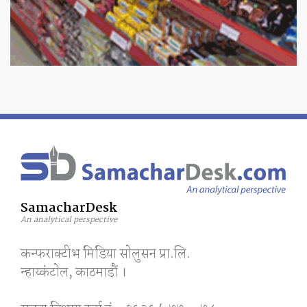
SamacharDesk
An analytical perspective
कन्फराक्टीभ मिडिया साेलुसन प्रा.लि.
न्हाय्कंटाेल, काठमाडाैं ।