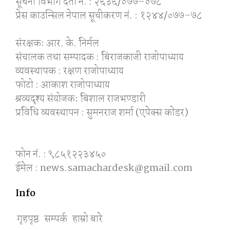
सूचना विभाग दर्ता नं. : २६३६/०७७–०७८
प्रेस काउन्सिल नेपाल सूचीकरण नं. : १२४४/०७७–७८
संरक्षकः आर. के. निर्मल
संचालक तथा सम्पादक : बिराजकाजी राजोपाध्याय
व्यवस्थापक : रक्षण राजोपाध्याय
फोटो : आकाश राजोपाध्याय
श्रव्यदृश्य संयोजकः बिशाल राजभण्डारी
प्रविधि व्यवस्थापन : सुमनराज शर्मा (एपेक्स काेडर)
फोन नं. : ९८५१२२३४५०
ईमेल : news.samachardesk@gmail.com
Info
गृहपृष्ठ
सम्पर्क
हाम्रो बारे