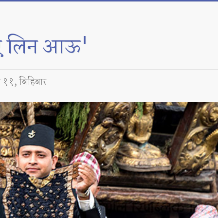
 भए लिन आऊ'
 ११, बिहिबार