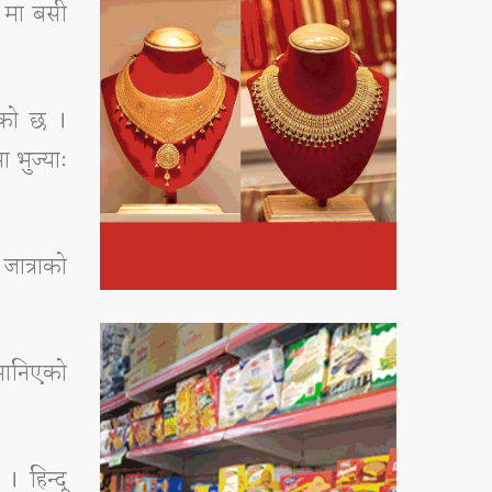
) मा बसी
गेको छ ।
 भुज्याः
जात्राको
 मानिएको
। हिन्दू