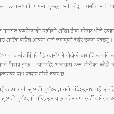
ुरु करुणामयको रूपमा पुज्छन् भने बौद्ध धर्मावलम्बी ‘प
कले नागराज कर्कोटककी पत्नीको आँखा ठीक गरेबाट भोटो उपह
्नलाई आउँदा कसैले आफ्नो भोटो लगाएको देखेर छक्क पर्दछन् ।
िषयमा चर्काचर्की परेपछि स्थानीयले भोटोको वास्तविक मालिक
राख्ने निर्णय हुन्छ । त्यसपछि आजसम्म उक्त भोटोको कोही 
हानका साथ प्रदर्शन गरिने चलन छ ।
ई खटमा राखी बुङमती पुर्याइन्छ। रातो मच्छिन्द्रनाथलाई छ मह
बुङमती पुर्याइएको मच्छिन्द्रनाथ छ महिनासम्म त्यहीँ राखेर सा