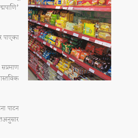
द्मपाणि’
ार पाएका
 सप्रमाण
वास्तविक
िना पाटन
इतअनुसार