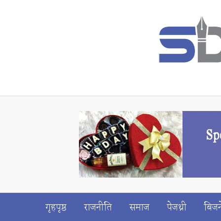
गृहपृष्ठ
राजनीति
समाज
पेजथ्री
बिजन