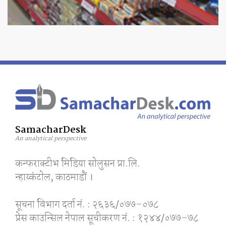
SamacharDesk
An analytical perspective
कन्फराक्टीभ मिडिया साेलुसन प्रा.लि.
न्हाय्कंटाेल, काठमाडाैं ।
सूचना विभाग दर्ता नं. : २६३६/०७७–०७८
प्रेस काउन्सिल नेपाल सूचीकरण नं. : १२४४/०७७–७८