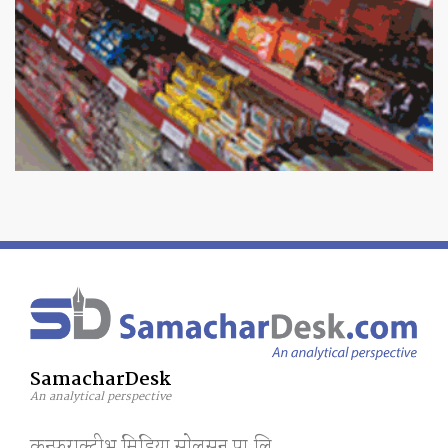
SamacharDesk
An analytical perspective
कन्फराक्टीभ मिडिया साेलुसन प्रा.लि.