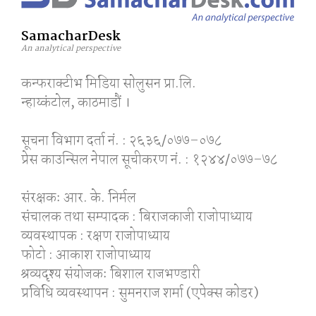
SamacharDesk
An analytical perspective
कन्फराक्टीभ मिडिया साेलुसन प्रा.लि.
न्हाय्कंटाेल, काठमाडाैं ।
सूचना विभाग दर्ता नं. : २६३६/०७७–०७८
प्रेस काउन्सिल नेपाल सूचीकरण नं. : १२४४/०७७–७८
संरक्षकः आर. के. निर्मल
संचालक तथा सम्पादक : बिराजकाजी राजोपाध्याय
व्यवस्थापक : रक्षण राजोपाध्याय
फोटो : आकाश राजोपाध्याय
श्रव्यदृश्य संयोजकः बिशाल राजभण्डारी
प्रविधि व्यवस्थापन : सुमनराज शर्मा (एपेक्स काेडर)