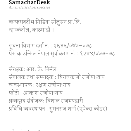
SamacharDesk
An analytical perspective
कन्फराक्टीभ मिडिया साेलुसन प्रा.लि.
न्हाय्कंटाेल, काठमाडाैं ।
सूचना विभाग दर्ता नं. : २६३६/०७७–०७८
प्रेस काउन्सिल नेपाल सूचीकरण नं. : १२४४/०७७–७८
संरक्षकः आर. के. निर्मल
संचालक तथा सम्पादक : बिराजकाजी राजोपाध्याय
व्यवस्थापक : रक्षण राजोपाध्याय
फोटो : आकाश राजोपाध्याय
श्रव्यदृश्य संयोजकः बिशाल राजभण्डारी
प्रविधि व्यवस्थापन : सुमनराज शर्मा (एपेक्स काेडर)