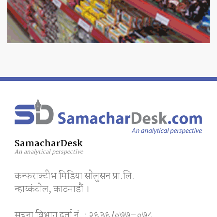
SamacharDesk
An analytical perspective
कन्फराक्टीभ मिडिया साेलुसन प्रा.लि.
न्हाय्कंटाेल, काठमाडाैं ।
सूचना विभाग दर्ता नं. : २६३६/०७७–०७८