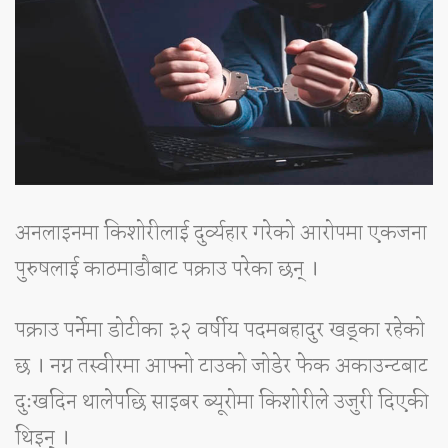
अनलाइनमा किशोरीलाई दुर्व्यहार गरेको आरोपमा एकजना
पुरुषलाई काठमाडौबाट पक्राउ परेका छन् ।
पक्राउ पर्नेमा डोटीका ३२ वर्षीय पदमबहादुर खड्का रहेको
छ । नग्न तस्वीरमा आफ्नो टाउको जोडेर फेक अकाउन्टबाट
दुःखदिन थालेपछि साइबर ब्यूरोमा किशोरीले उजुरी दिएकी
थिइन् ।