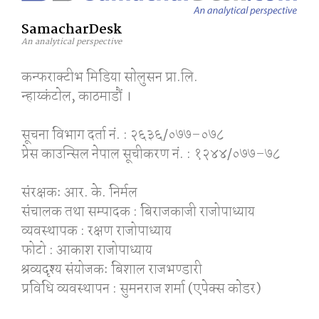
SamacharDesk
An analytical perspective
कन्फराक्टीभ मिडिया साेलुसन प्रा.लि.
न्हाय्कंटाेल, काठमाडाैं ।
सूचना विभाग दर्ता नं. : २६३६/०७७–०७८
प्रेस काउन्सिल नेपाल सूचीकरण नं. : १२४४/०७७–७८
संरक्षकः आर. के. निर्मल
संचालक तथा सम्पादक : बिराजकाजी राजोपाध्याय
व्यवस्थापक : रक्षण राजोपाध्याय
फोटो : आकाश राजोपाध्याय
श्रव्यदृश्य संयोजकः बिशाल राजभण्डारी
प्रविधि व्यवस्थापन : सुमनराज शर्मा (एपेक्स काेडर)