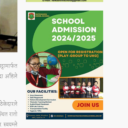
्टामार्फत
ंदा अहिले
ठेकेदारले
्थित रातो
 स्वयम्ले