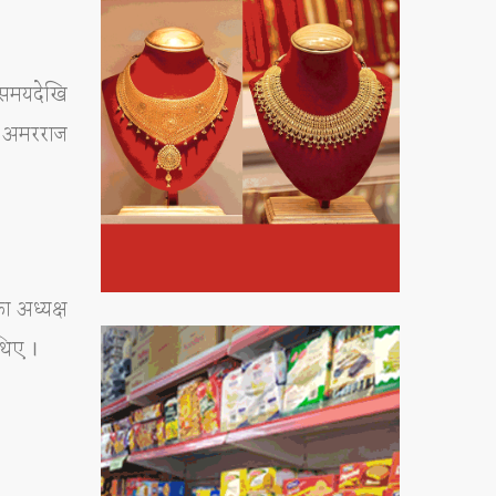
ो समयदेखि
्ष अमरराज
ा अध्यक्ष
 थिए ।