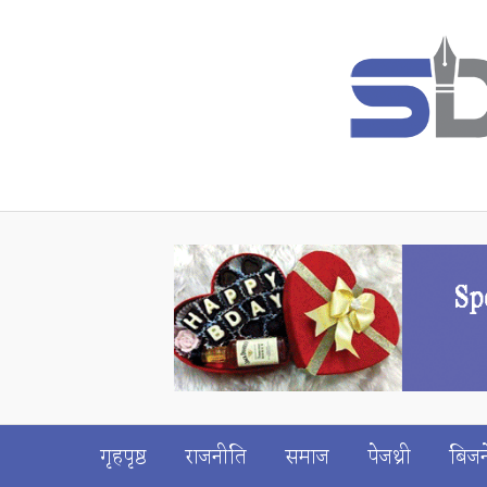
गृहपृष्ठ
राजनीति
समाज
पेजथ्री
बिजन