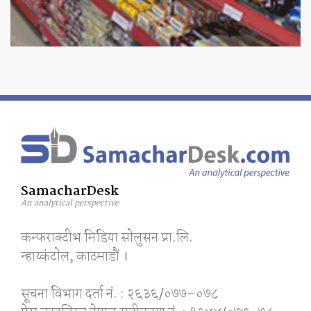
SamacharDesk
An analytical perspective
कन्फराक्टीभ मिडिया साेलुसन प्रा.लि.
न्हाय्कंटाेल, काठमाडाैं ।
सूचना विभाग दर्ता नं. : २६३६/०७७–०७८