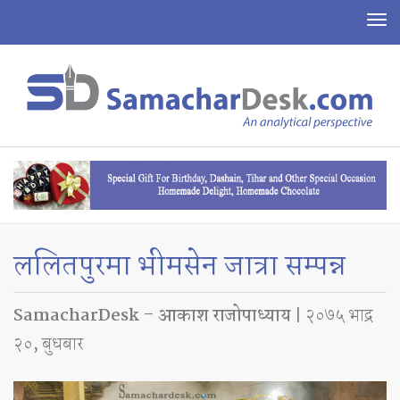
To
na
ललितपुरमा भीमसेन जात्रा सम्पन्न
SamacharDesk – आकाश राजोपाध्याय
| २०७५ भाद्र
२०, बुधबार