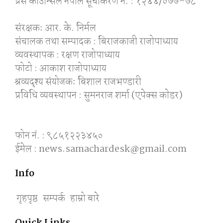
प्रेस काउन्सिल नेपाल सूचीकरण नं. : १२४४/०७७–७८
संरक्षकः आर. के. निर्मल
संचालक तथा सम्पादक : बिराजकाजी राजोपाध्याय
व्यवस्थापक : रक्षण राजोपाध्याय
फोटो : आकाश राजोपाध्याय
श्रव्यदृश्य संयोजकः बिशाल राजभण्डारी
प्रविधि व्यवस्थापन : सुमनराज शर्मा (एपेक्स काेडर)
फोन नं. : ९८५१२२३४५०
ईमेल : news.samachardesk@gmail.com
Info
गृहपृष्ठ
सम्पर्क
हाम्रो बारे
Quick Links