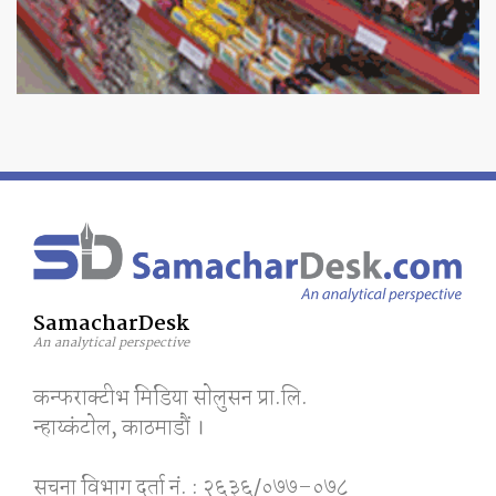
SamacharDesk
An analytical perspective
कन्फराक्टीभ मिडिया साेलुसन प्रा.लि.
न्हाय्कंटाेल, काठमाडाैं ।
सूचना विभाग दर्ता नं. : २६३६/०७७–०७८