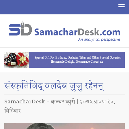
To
na
संस्कृतिविद् वलदेब जुजु रहेनन्
SamacharDesk – कल्चर ब्युरो
| २०७५ श्रावण १०,
बिहिबार