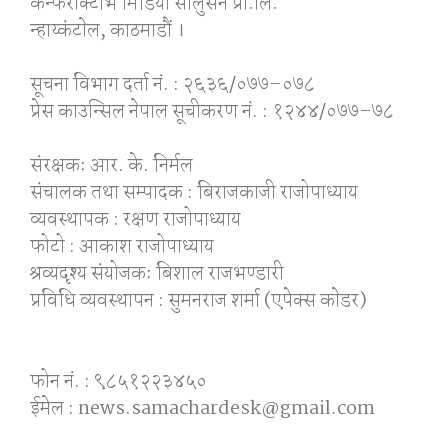
कन्फराक्टीभ मिडिया साेलुसन प्रा.लि.
न्हाय्कंटाेल, काठमाडाैं ।
सूचना विभाग दर्ता नं. : २६३६/०७७–०७८
प्रेस काउन्सिल नेपाल सूचीकरण नं. : १२४४/०७७–७८
संरक्षकः आर. के. निर्मल
संचालक तथा सम्पादक : बिराजकाजी राजोपाध्याय
व्यवस्थापक : रक्षण राजोपाध्याय
फोटो : आकाश राजोपाध्याय
श्रव्यदृश्य संयोजकः बिशाल राजभण्डारी
प्रविधि व्यवस्थापन : सुमनराज शर्मा (एपेक्स काेडर)
फोन नं. : ९८५१२२३४५०
ईमेल : news.samachardesk@gmail.com