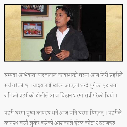
सम्पदा अभियन्ता यादवलाल कायस्थको घरमा आज फेरी प्रहरीले
सर्च गरेको छ । यादवलाई खोज्न आएको भन्दै पुगेका २० जना
जतिको प्रहरीको टोलीले आज विहान घरमा सर्च गरेको थियो ।
प्रहरी घरमा पुग्दा कायस्थ भने आज पनि घरमा थिएनन् । प्रहरीले
कायस्थ घरमै लुकेर बसेको आशंकाले हरेक कोठा र दराजहरु