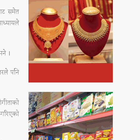
बाट समेत
ाध्यायले
ने ।
तरले पनि
योगीताको
 गरिएको