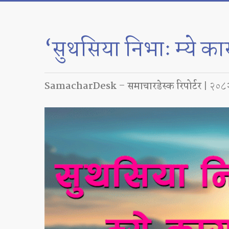
‘सुथसिया निभाः म्ये 
SamacharDesk – समाचारडेस्क रिपोर्टर
| २०८२