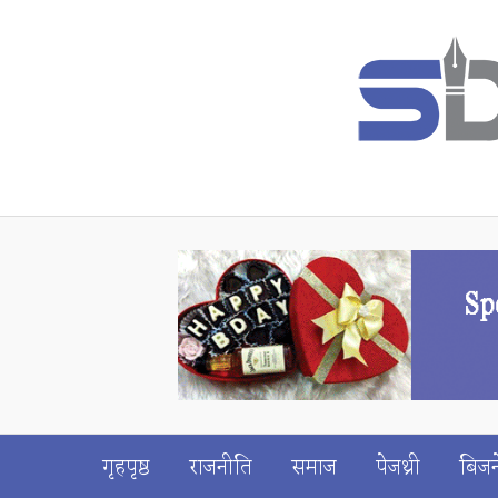
गृहपृष्ठ
राजनीति
समाज
पेजथ्री
बिजन