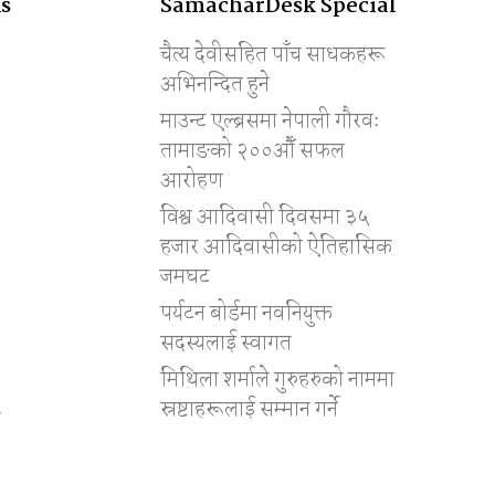
s
SamacharDesk Special
चैत्य देवीसहित पाँच साधकहरू
अभिनन्दित हुने
माउन्ट एल्ब्रसमा नेपाली गौरवः
तामाङको २००औँ सफल
आरोहण
विश्व आदिवासी दिवसमा ३५
हजार आदिवासीको ऐतिहासिक
जमघट
पर्यटन बोर्डमा नवनियुक्त
सदस्यलाई स्वागत
मिथिला शर्माले गुरुहरुको नाममा
स्रष्टाहरूलाई सम्मान गर्ने
ी