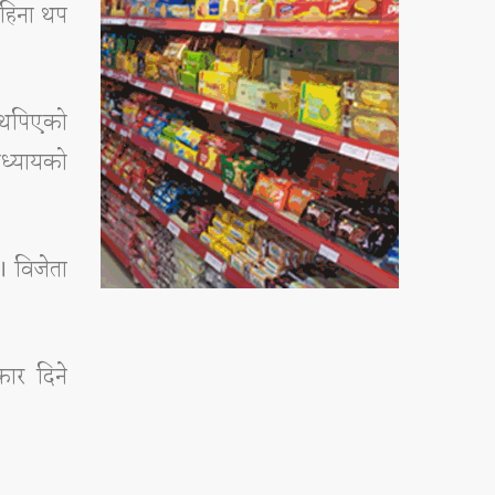
महिना थप
ा थपिएको
ाध्यायको
। विजेता
कार दिने