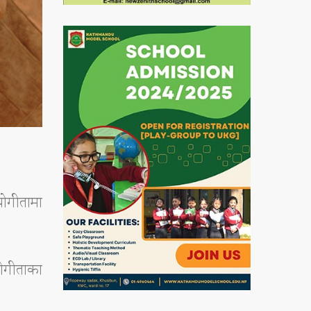
योगीतामा
योगीताका