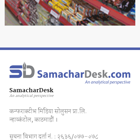
SamacharDesk
An analytical perspective
कन्फराक्टीभ मिडिया साेलुसन प्रा.लि.
न्हाय्कंटाेल, काठमाडाैं ।
सूचना विभाग दर्ता नं. : २६३६/०७७–०७८