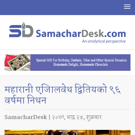
To
na
महारानी एजिालवेथ द्वितियको ९६
वर्षमा निधन
SamacharDesk
| २०७९ भाद्र २४, शुक्रबार