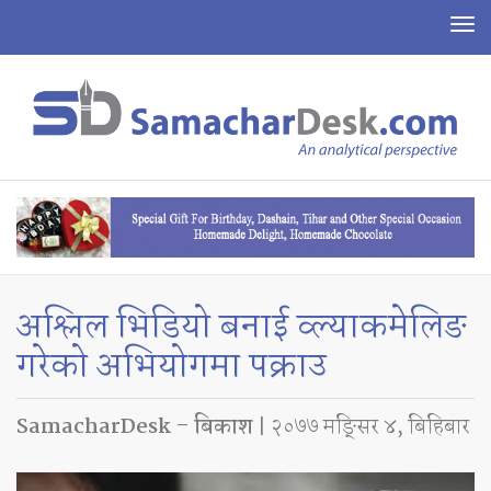
To
na
अश्लिल भिडियो बनाई व्ल्याकमेलिङ
गरेको अभियोगमा पक्राउ
SamacharDesk – बिकाश
| २०७७ मङ्सिर ४, बिहिबार