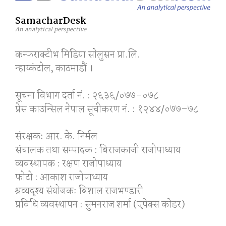
SamacharDesk
An analytical perspective
कन्फराक्टीभ मिडिया साेलुसन प्रा.लि.
न्हाय्कंटाेल, काठमाडाैं ।
सूचना विभाग दर्ता नं. : २६३६/०७७–०७८
प्रेस काउन्सिल नेपाल सूचीकरण नं. : १२४४/०७७–७८
संरक्षकः आर. के. निर्मल
संचालक तथा सम्पादक : बिराजकाजी राजोपाध्याय
व्यवस्थापक : रक्षण राजोपाध्याय
फोटो : आकाश राजोपाध्याय
श्रव्यदृश्य संयोजकः बिशाल राजभण्डारी
प्रविधि व्यवस्थापन : सुमनराज शर्मा (एपेक्स काेडर)