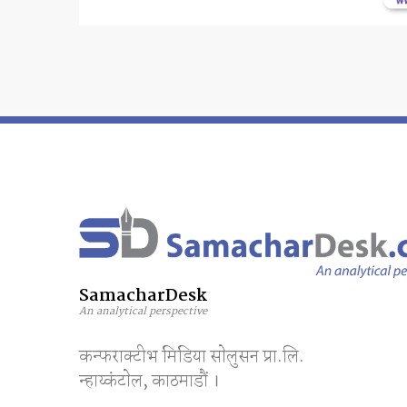
SamacharDesk
An analytical perspective
कन्फराक्टीभ मिडिया साेलुसन प्रा.लि.
न्हाय्कंटाेल, काठमाडाैं ।