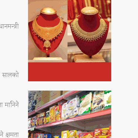
मन्त्री
०७ सालको
ा मानिने
े क्षमता