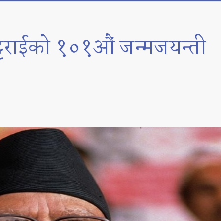
भट्टराईको १०१औं जन्मजयन्ती