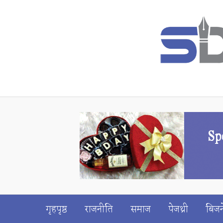
गृहपृष्ठ
राजनीति
समाज
पेजथ्री
बिजन