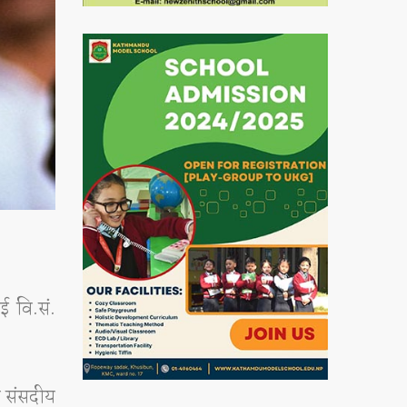
ाई वि.सं.
ा संसदीय