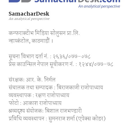
SamacharDesk
An analytical perspective
कन्फराक्टीभ मिडिया साेलुसन प्रा.लि.
न्हाय्कंटाेल, काठमाडाैं ।
सूचना विभाग दर्ता नं. : २६३६/०७७–०७८
प्रेस काउन्सिल नेपाल सूचीकरण नं. : १२४४/०७७–७८
संरक्षकः आर. के. निर्मल
संचालक तथा सम्पादक : बिराजकाजी राजोपाध्याय
व्यवस्थापक : रक्षण राजोपाध्याय
फोटो : आकाश राजोपाध्याय
श्रव्यदृश्य संयोजकः बिशाल राजभण्डारी
प्रविधि व्यवस्थापन : सुमनराज शर्मा (एपेक्स काेडर)