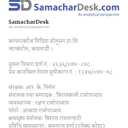
SamacharDesk
An analytical perspective
कन्फराक्टीभ मिडिया साेलुसन प्रा.लि.
न्हाय्कंटाेल, काठमाडाैं ।
सूचना विभाग दर्ता नं. : २६३६/०७७–०७८
प्रेस काउन्सिल नेपाल सूचीकरण नं. : १२४४/०७७–७८
संरक्षकः आर. के. निर्मल
संचालक तथा सम्पादक : बिराजकाजी राजोपाध्याय
व्यवस्थापक : रक्षण राजोपाध्याय
फोटो : आकाश राजोपाध्याय
श्रव्यदृश्य संयोजकः बिशाल राजभण्डारी
प्रविधि व्यवस्थापन : सुमनराज शर्मा (एपेक्स काेडर)