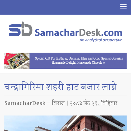
To
na
चन्द्रागिरिमा शहरी हाट बजार लाग्ने
SamacharDesk – बिराज
| २०८३ जेठ २१, बिहिबार