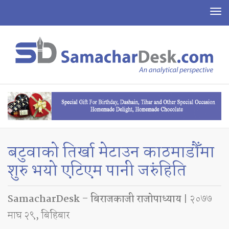
To
na
बटुवाको तिर्खा मेटाउन काठमाडौँमा
शुरु भयाे एटिएम पानी जरुंहिति
SamacharDesk – बिराजकाजी राजाेपाध्याय
| २०७७
माघ २९, बिहिबार