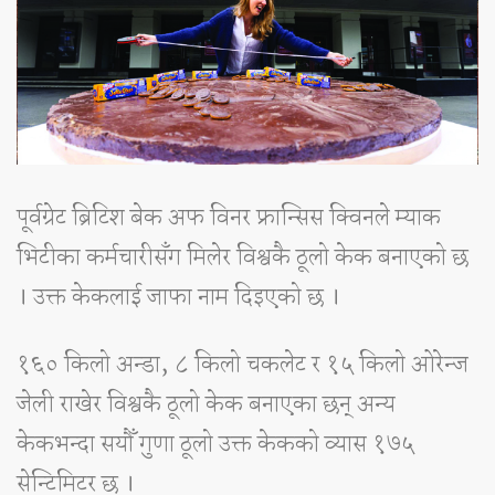
पूर्वग्रेट ब्रिटिश बेक अफ विनर फ्रान्सिस क्विनले म्याक
भिटीका कर्मचारीसँग मिलेर विश्वकै ठूलो केक बनाएको छ
। उक्त केकलाई जाफा नाम दिइएको छ ।
१६० किलो अन्डा, ८ किलो चकलेट र १५ किलो ओरेन्ज
जेली राखेर विश्वकै ठूलो केक बनाएका छन् अन्य
केकभन्दा सयौँ गुणा ठूलो उक्त केकको व्यास १७५
सेन्टिमिटर छ ।