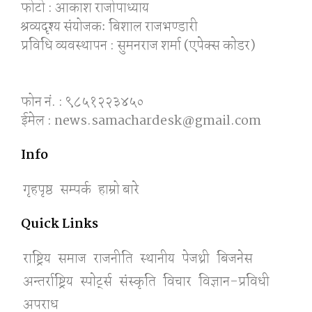
फोटो : आकाश राजोपाध्याय
श्रव्यदृश्य संयोजकः बिशाल राजभण्डारी
प्रविधि व्यवस्थापन : सुमनराज शर्मा (एपेक्स काेडर)
फोन नं. : ९८५१२२३४५०
ईमेल : news.samachardesk@gmail.com
Info
गृहपृष्ठ
सम्पर्क
हाम्रो बारे
Quick Links
राष्ट्रिय
समाज
राजनीति
स्थानीय
पेजथ्री
बिजनेस
अन्तर्राष्ट्रिय
स्पाेर्ट्स
संस्कृति
विचार
विज्ञान-प्रविधी
अपराध