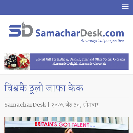
To
na
विश्वकै ठूलो जाफा केक
SamacharDesk
| २०७९ जेठ ३०, सोमबार