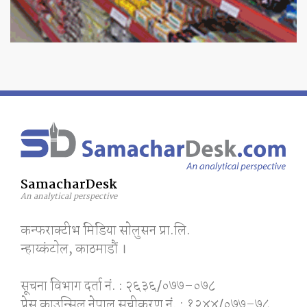
SamacharDesk
An analytical perspective
कन्फराक्टीभ मिडिया साेलुसन प्रा.लि.
न्हाय्कंटाेल, काठमाडाैं ।
सूचना विभाग दर्ता नं. : २६३६/०७७–०७८
प्रेस काउन्सिल नेपाल सूचीकरण नं. : १२४४/०७७–७८