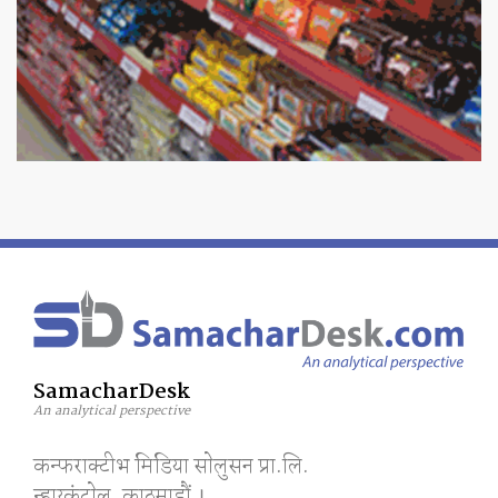
SamacharDesk
An analytical perspective
कन्फराक्टीभ मिडिया साेलुसन प्रा.लि.
न्हाय्कंटाेल, काठमाडाैं ।