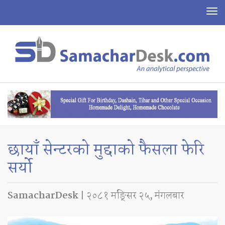
To
na
छायाँ सेन्टरको मुद्दाको फैसला फेरि
सर्यो
SamacharDesk
| २०८१ मङ्सिर २५, मंगलबार