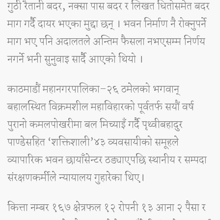
गुठी रैतानी बदर, नक्सा पास बदर र लिखत धितोसमेत बदर
माग गर्दै दायर भएका मुद्दा छन् । भवन निर्माण नै रोक्नुपर्ने
माग भए पनि अदालतले अन्तिम फैसला नभएसम्म निर्णय
नगर्ने भनी सुनुवाइ सार्दै आएको थियो ।
काठमाडौं महानगरपालिका–२६ ठमेलको भगवान्
बहालस्थित विक्रमशील महाविहारको पूर्वतर्फ सयौं वर्ष
पुरानो कमलपोखरीमा बल मिच्याइँ गर्दै पृथ्वीबहादुर
पाण्डेसहित ‘शक्तिशाली’४३ व्यवसायीको समूहले
व्यापारिक भवन छायाँसेन्टर ठड्याएपछि स्थानीय र सम्पदा
संरक्षणकर्मीले न्यायालय गुहारेका थिए।
कित्ता नम्बर १६७ क्षेत्रफल १२ रोपनी १३ आना २ पैसा र