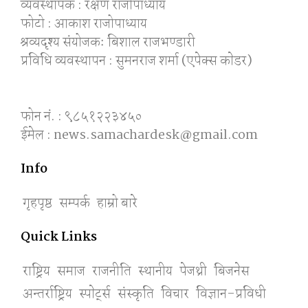
व्यवस्थापक : रक्षण राजोपाध्याय
फोटो : आकाश राजोपाध्याय
श्रव्यदृश्य संयोजकः बिशाल राजभण्डारी
प्रविधि व्यवस्थापन : सुमनराज शर्मा (एपेक्स काेडर)
फोन नं. : ९८५१२२३४५०
ईमेल : news.samachardesk@gmail.com
Info
गृहपृष्ठ
सम्पर्क
हाम्रो बारे
Quick Links
राष्ट्रिय
समाज
राजनीति
स्थानीय
पेजथ्री
बिजनेस
अन्तर्राष्ट्रिय
स्पाेर्ट्स
संस्कृति
विचार
विज्ञान-प्रविधी