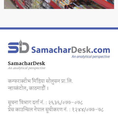
SamacharDesk
An analytical perspective
कन्फराक्टीभ मिडिया साेलुसन प्रा.लि.
न्हाय्कंटाेल, काठमाडाैं ।
सूचना विभाग दर्ता नं. : २६३६/०७७–०७८
प्रेस काउन्सिल नेपाल सूचीकरण नं. : १२४४/०७७–७८