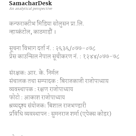
SamacharDesk
An analytical perspective
कन्फराक्टीभ मिडिया साेलुसन प्रा.लि.
न्हाय्कंटाेल, काठमाडाैं ।
सूचना विभाग दर्ता नं. : २६३६/०७७–०७८
प्रेस काउन्सिल नेपाल सूचीकरण नं. : १२४४/०७७–७८
संरक्षकः आर. के. निर्मल
संचालक तथा सम्पादक : बिराजकाजी राजोपाध्याय
व्यवस्थापक : रक्षण राजोपाध्याय
फोटो : आकाश राजोपाध्याय
श्रव्यदृश्य संयोजकः बिशाल राजभण्डारी
प्रविधि व्यवस्थापन : सुमनराज शर्मा (एपेक्स काेडर)