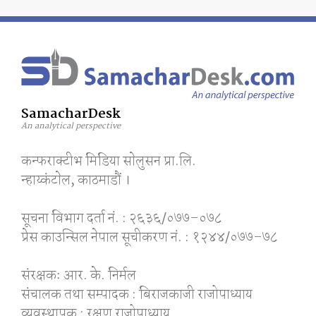
SamacharDesk
An analytical perspective
कन्फराक्टीभ मिडिया साेलुसन प्रा.लि.
न्हाय्कंटाेल, काठमाडाैं ।
सूचना विभाग दर्ता नं. : २६३६/०७७–०७८
प्रेस काउन्सिल नेपाल सूचीकरण नं. : १२४४/०७७–७८
संरक्षकः आर. के. निर्मल
संचालक तथा सम्पादक : बिराजकाजी राजोपाध्याय
व्यवस्थापक : रक्षण राजोपाध्याय