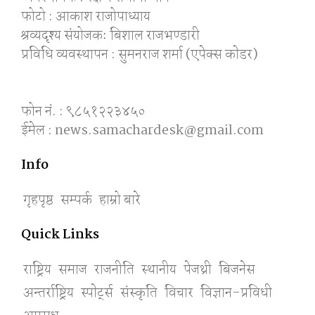
फोटो : आकाश राजोपाध्याय
श्रव्यदृश्य संयोजकः बिशाल राजभण्डारी
प्रविधि व्यवस्थापन : सुमनराज शर्मा (एपेक्स काेडर)
फोन नं. : ९८५१२२३४५०
ईमेल : news.samachardesk@gmail.com
Info
गृहपृष्ठ
सम्पर्क
हाम्रो बारे
Quick Links
राष्ट्रिय
समाज
राजनीति
स्थानीय
पेजथ्री
बिजनेस
अन्तर्राष्ट्रिय
स्पाेर्ट्स
संस्कृति
विचार
विज्ञान-प्रविधी