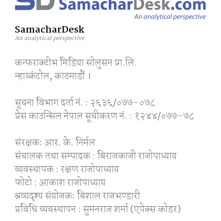
SamacharDesk
An analytical perspective
कन्फराक्टीभ मिडिया साेलुसन प्रा.लि.
न्हाय्कंटाेल, काठमाडाैं ।
सूचना विभाग दर्ता नं. : २६३६/०७७–०७८
प्रेस काउन्सिल नेपाल सूचीकरण नं. : १२४४/०७७–७८
संरक्षकः आर. के. निर्मल
संचालक तथा सम्पादक : बिराजकाजी राजोपाध्याय
व्यवस्थापक : रक्षण राजोपाध्याय
फोटो : आकाश राजोपाध्याय
श्रव्यदृश्य संयोजकः बिशाल राजभण्डारी
प्रविधि व्यवस्थापन : सुमनराज शर्मा (एपेक्स काेडर)