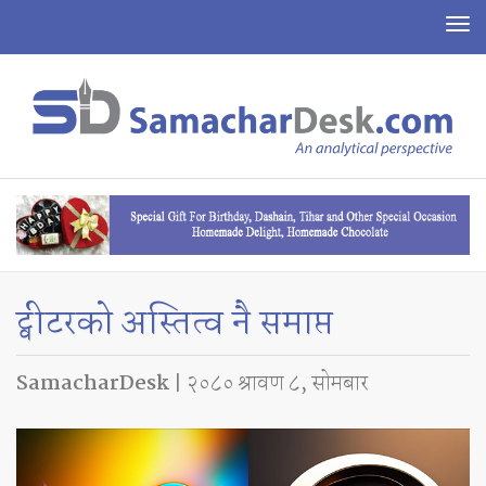
To
na
ट्वीटरको अस्तित्व नै समाप्त
SamacharDesk
| २०८० श्रावण ८, सोमबार