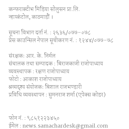
कन्फराक्टीभ मिडिया साेलुसन प्रा.लि.
न्हाय्कंटाेल, काठमाडाैं ।
सूचना विभाग दर्ता नं. : २६३६/०७७–०७८
प्रेस काउन्सिल नेपाल सूचीकरण नं. : १२४४/०७७–७८
संरक्षकः आर. के. निर्मल
संचालक तथा सम्पादक : बिराजकाजी राजोपाध्याय
व्यवस्थापक : रक्षण राजोपाध्याय
फोटो : आकाश राजोपाध्याय
श्रव्यदृश्य संयोजकः बिशाल राजभण्डारी
प्रविधि व्यवस्थापन : सुमनराज शर्मा (एपेक्स काेडर)
फोन नं. : ९८५१२२३४५०
ईमेल : news.samachardesk@gmail.com