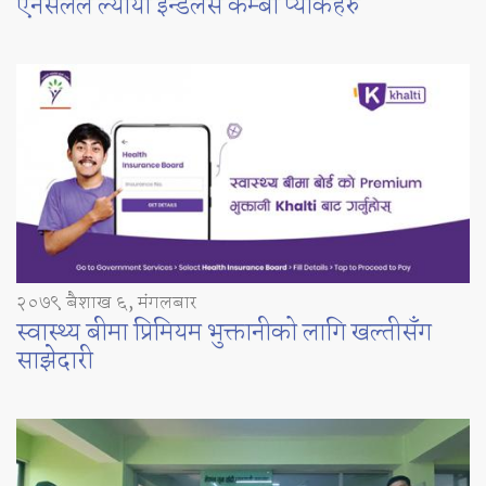
एनसेलले ल्यायो इन्डलेस कम्बो प्याकहरु
२०७९ बैशाख ६, मंगलबार
स्वास्थ्य बीमा प्रिमियम भुक्तानीको लागि खल्तीसँग
साझेदारी