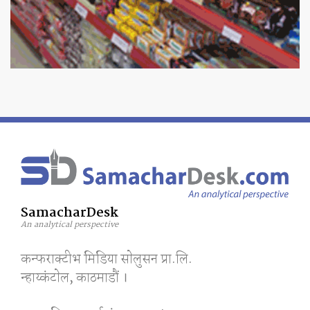
SamacharDesk
An analytical perspective
कन्फराक्टीभ मिडिया साेलुसन प्रा.लि.
न्हाय्कंटाेल, काठमाडाैं ।