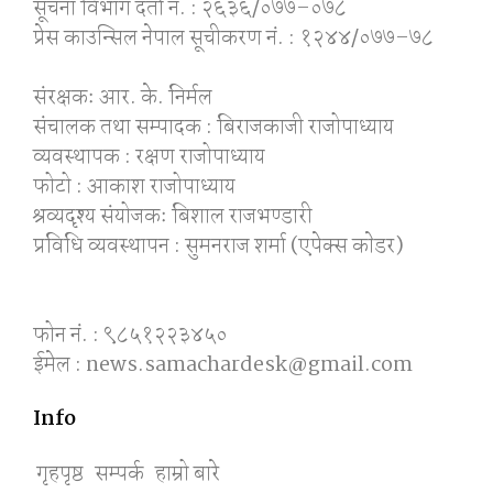
सूचना विभाग दर्ता नं. : २६३६/०७७–०७८
प्रेस काउन्सिल नेपाल सूचीकरण नं. : १२४४/०७७–७८
संरक्षकः आर. के. निर्मल
संचालक तथा सम्पादक : बिराजकाजी राजोपाध्याय
व्यवस्थापक : रक्षण राजोपाध्याय
फोटो : आकाश राजोपाध्याय
श्रव्यदृश्य संयोजकः बिशाल राजभण्डारी
प्रविधि व्यवस्थापन : सुमनराज शर्मा (एपेक्स काेडर)
फोन नं. : ९८५१२२३४५०
ईमेल : news.samachardesk@gmail.com
Info
गृहपृष्ठ
सम्पर्क
हाम्रो बारे