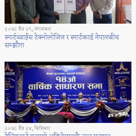
२०७८ चैत्र २९, मंगलबार
स्मार्टच्वाईस टेक्नोलोजिज र स्मार्टकार्ड नेपालबीच
सम्झौता
२०७८ चैत्र २४, बिहिबार