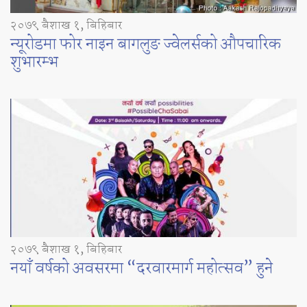
२०७९ बैशाख १, बिहिबार
न्यूरोडमा फोर नाइन बागलुङ ज्वेलर्सको औपचारिक
शुभारम्भ
२०७९ बैशाख १, बिहिबार
नयाँ वर्षको अवसरमा “दरवारमार्ग महोत्सव” हुने