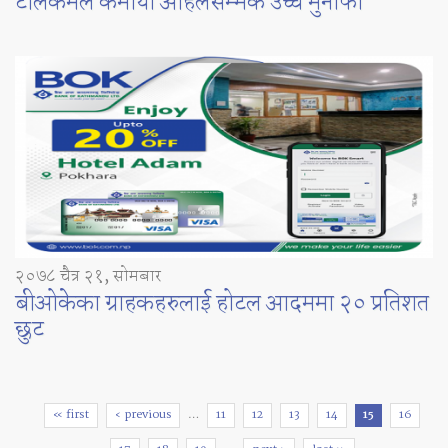
टेलिकमले कमायो अहिलेसम्मकै उच्च मुनाफा
२०७८ चैत्र २१, सोमबार
बीओकेका ग्राहकहरुलाई होटल आदममा २० प्रतिशत
छुट
Pages
« first
‹ previous
…
11
12
13
14
15
16