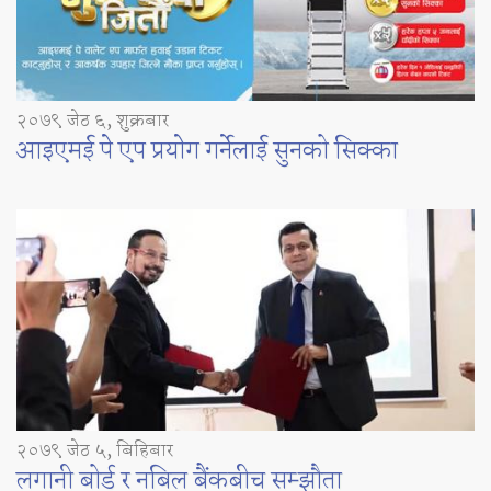
२०७९ जेठ ६, शुक्रबार
आइएमई पे एप प्रयाेग गर्नेलाई सुनको सिक्का
२०७९ जेठ ५, बिहिबार
लगानी बोर्ड र नबिल बैंकबीच सम्झौता