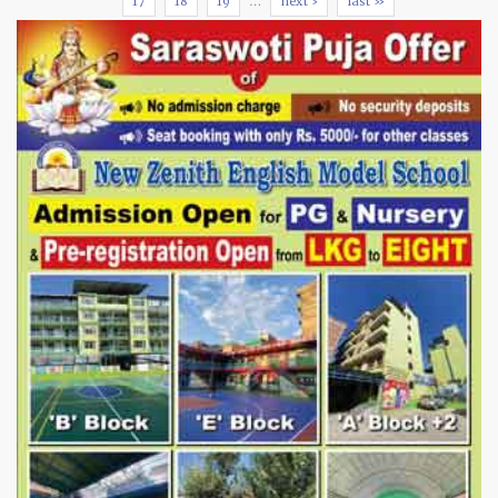
17
18
19
…
next ›
last »