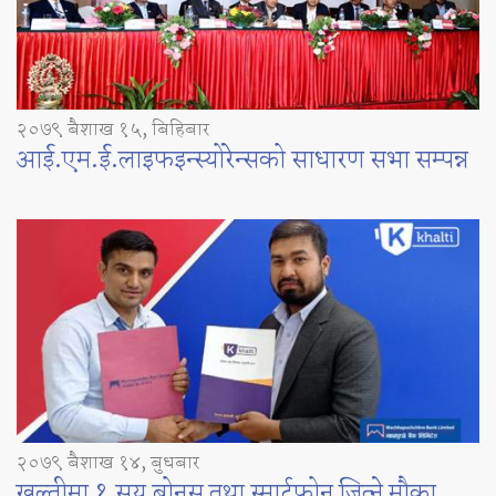
२०७९ बैशाख १५, बिहिबार
आई.एम.ई.लाइफइन्स्योरेन्सको साधारण सभा सम्पन्न
२०७९ बैशाख १४, बुधबार
खल्तीमा १ सय बोनस तथा स्मार्टफोन जित्ने मौका