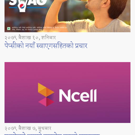
२०७९ बैशाख १०, शनिबार
पेप्सीको नयाँ स्वाएगसहितको प्रचार
२०७९ बैशाख ७, बुधबार