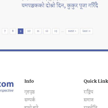
यमपञ्चकको दोश्रो दिन, कुकुर पूजा गरिँदै
7
8
9
10
11
12
13
…
next ›
last »
Info
Quick Link
गृहपृष्ठ
राष्ट्रिय
सम्पर्क
समाज
हाम्रो बारे
राजनीति