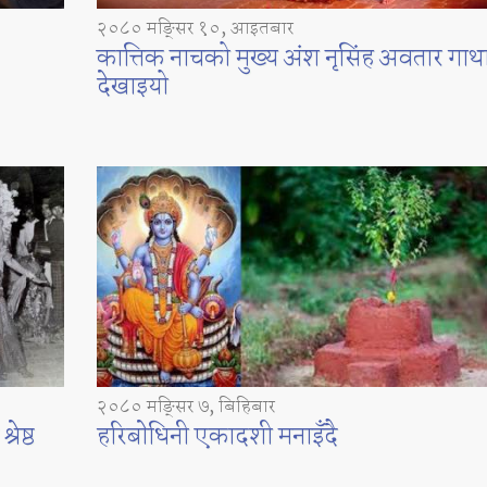
२०८० मङ्सिर १०, आइतबार
कात्तिक नाचको मुख्य अंश नृसिंह अवतार गाथ
देखाइयो
२०८० मङ्सिर ७, बिहिबार
ेष्ठ
हरिबाेधिनी एकादशी मनाइँदै