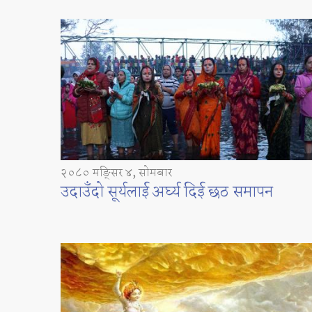
२०८० मङ्सिर ४, सोमबार
उदाउँदो सूर्यलाई अर्घ्य दिई छठ समापन