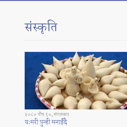
संस्कृति
२०८० पौष १०, मंगलबार
यःमरी पुन्ही मनाईंदै