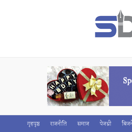
गृहपृष्ठ
राजनीति
समाज
पेजथ्री
बिजन