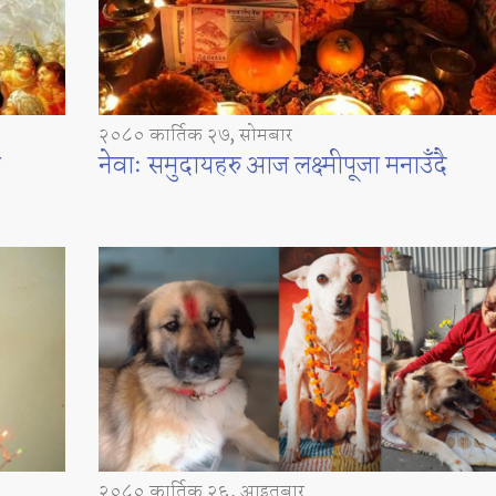
२०८० कार्तिक २७, सोमबार
ा
नेवाः समुदायहरु आज लक्ष्मीपूजा मनाउँदै
२०८० कार्तिक २६, आइतबार