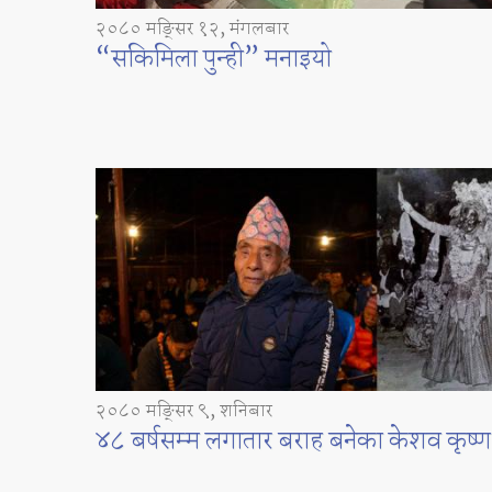
२०८० मङ्सिर १२, मंगलबार
“सकिमिला पुन्ही” मनाइयो
२०८० मङ्सिर ९, शनिबार
४८ बर्षसम्म लगातार बराह बनेका केशव कृष्ण श्र