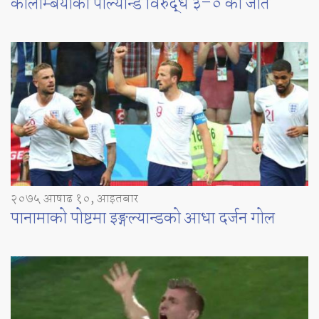
कोलम्बियाको पोल्यान्ड विरुद्ध ३–० को जीत
२०७५ आषाढ १०, आइतबार
पानामाको पोष्टमा इङ्गल्यान्डको आधा दर्जन गोल