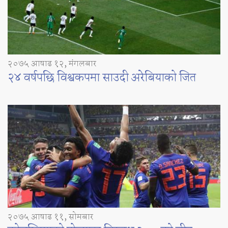
२०७५ आषाढ १२, मंगलबार
२४ वर्षपछि विश्वकपमा साउदी अरेबियाको जित
२०७५ आषाढ ११, सोमबार