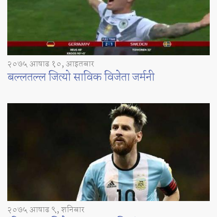
२०७५ आषाढ १०, आइतबार
बल्लतल्ल जित्यो साविक विजेता जर्मनी
२०७५ आषाढ ९, शनिबार