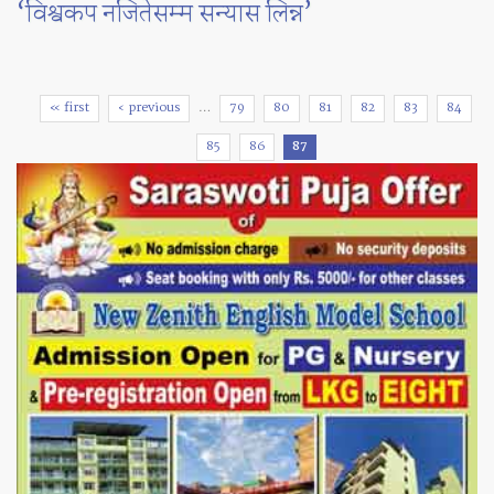
‘विश्वकप नजितेसम्म सन्यास लिन्न’
Pages
« first
‹ previous
…
79
80
81
82
83
84
85
86
87