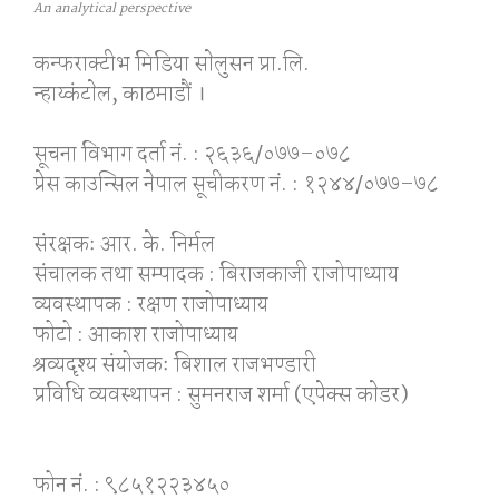
An analytical perspective
कन्फराक्टीभ मिडिया साेलुसन प्रा.लि.
न्हाय्कंटाेल, काठमाडाैं ।
सूचना विभाग दर्ता नं. : २६३६/०७७–०७८
प्रेस काउन्सिल नेपाल सूचीकरण नं. : १२४४/०७७–७८
संरक्षकः आर. के. निर्मल
संचालक तथा सम्पादक : बिराजकाजी राजोपाध्याय
व्यवस्थापक : रक्षण राजोपाध्याय
फोटो : आकाश राजोपाध्याय
श्रव्यदृश्य संयोजकः बिशाल राजभण्डारी
प्रविधि व्यवस्थापन : सुमनराज शर्मा (एपेक्स काेडर)
फोन नं. : ९८५१२२३४५०