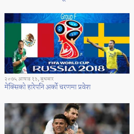
२०७५ आषाढ १३, बुधबार
मेक्सिको हारेपनि अर्को चरणमा प्रवेश