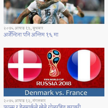
२०७५ आषाढ १३, बुधबार
अर्जेन्टिना पनि अन्तिम १६ मा
२०७५ आषाढ १२, मंगलबार
फ्रान्स र डेनमार्कले खेले गोलरहित बराबरी