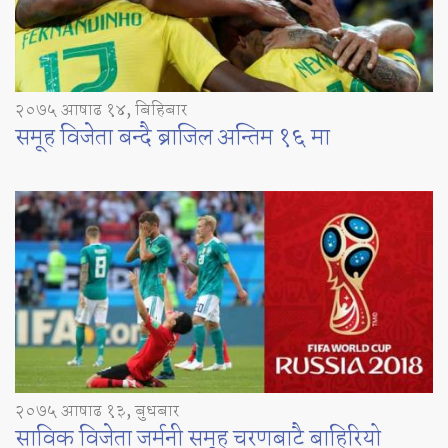
२०७५ आषाढ १४, बिहिबार
समूह विजेता बन्दै ब्राजिल अन्तिम १६ मा
२०७५ आषाढ १३, बुधबार
साविक विजेता जर्मनी समूह चरणबाटै बाहिरियो