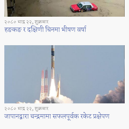
२०८० भाद्र २२, शुक्रबार
हङकङ र दक्षिणी चिनमा भीषण वर्षा
२०८० भाद्र २२, शुक्रबार
जापानद्वारा चन्द्रमामा सफलपूर्वक रकेट प्रक्षेपण