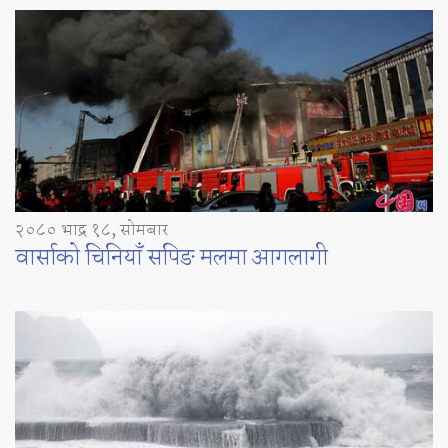
२०८० भाद्र १८, सोमबार
वार्साको चिनियाँ सपिङ मलमा आगलागी