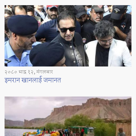
२०८० भाद्र १२, मंगलबार
इमरान खानलाई जमानत