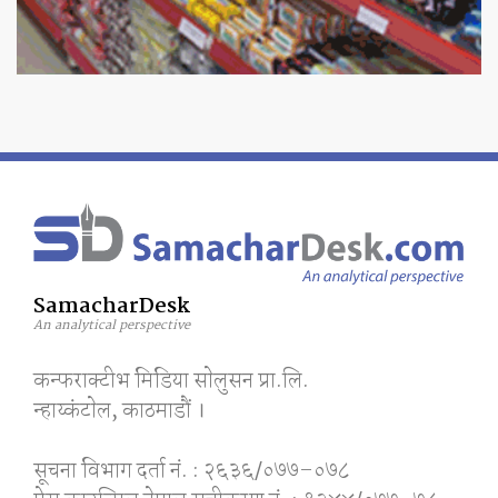
SamacharDesk
An analytical perspective
कन्फराक्टीभ मिडिया साेलुसन प्रा.लि.
न्हाय्कंटाेल, काठमाडाैं ।
सूचना विभाग दर्ता नं. : २६३६/०७७–०७८