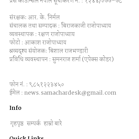
प्रेस काउन्सिल नेपाल सूचीकरण नं. : १२४४/०७७–७८
संरक्षकः आर. के. निर्मल
संचालक तथा सम्पादक : बिराजकाजी राजोपाध्याय
व्यवस्थापक : रक्षण राजोपाध्याय
फोटो : आकाश राजोपाध्याय
श्रव्यदृश्य संयोजकः बिशाल राजभण्डारी
प्रविधि व्यवस्थापन : सुमनराज शर्मा (एपेक्स काेडर)
फोन नं. : ९८५१२२३४५०
ईमेल : news.samachardesk@gmail.com
Info
गृहपृष्ठ
सम्पर्क
हाम्रो बारे
Quick Links