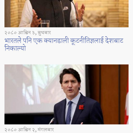
२०८० आश्विन ३, बुधबार
भारतले पनि एक क्यानडाली कूटनीतिज्ञलाई देशबाट
निकाल्यो
२०८० आश्विन २, मंगलबार