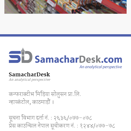
SamacharDesk
An analytical perspective
कन्फराक्टीभ मिडिया साेलुसन प्रा.लि.
न्हाय्कंटाेल, काठमाडाैं ।
सूचना विभाग दर्ता नं. : २६३६/०७७–०७८
प्रेस काउन्सिल नेपाल सूचीकरण नं. : १२४४/०७७–७८