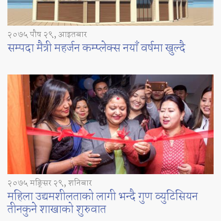
२०७५ पौष २९, आइतबार
सम्पदा मैत्री महर्जन कम्प्लेक्स नयाँ वर्षमा खुल्दै
२०७५ मङ्सिर २९, शनिबार
महिला उद्यमशीलताको लागी भन्दै गुण व्युटिसियन
तीनकुने शाखाको शुरुवात