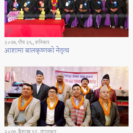
२०७६ पौष २६, शनिबार
आशामा बालकृष्णको नेतृत्व
२०७६ बैशाख ३१, मंगलबार