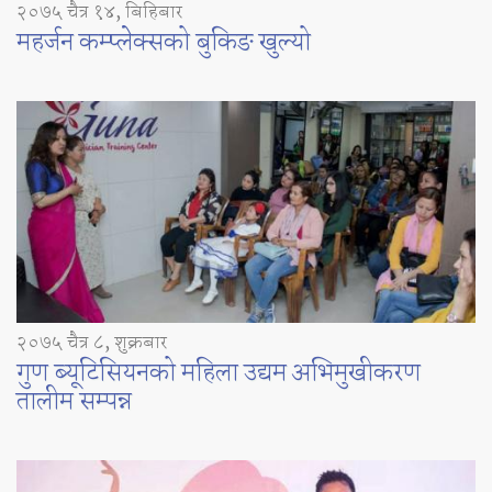
२०७५ चैत्र १४, बिहिबार
महर्जन कम्प्लेक्सको बुकिङ खुल्यो
२०७५ चैत्र ८, शुक्रबार
गुण ब्यूटिसियनको महिला उद्यम अभिमुखीकरण
तालीम सम्पन्न