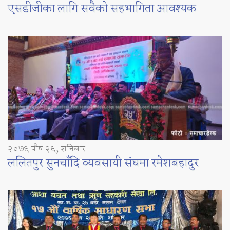
एसडीजीका लागि सवैको सहभागिता आवश्यक
२०७६ पौष २६, शनिबार
ललितपुर सुनचाँदि व्यवसायी संघमा रमेशबहादुर