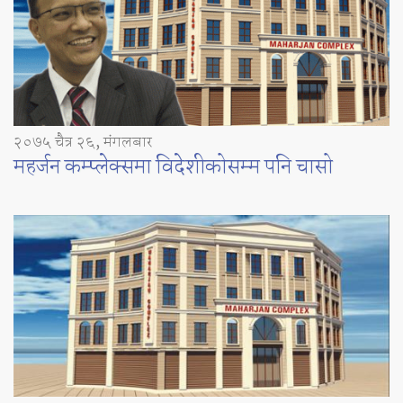
२०७५ चैत्र २६, मंगलबार
महर्जन कम्प्लेक्समा विदेशीकोसम्म पनि चासो