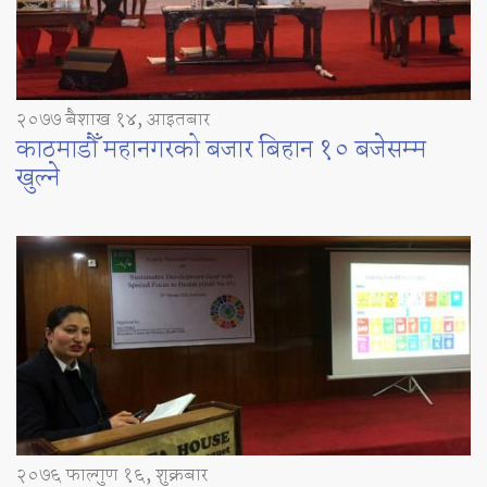
२०७७ बैशाख १४, आइतबार
काठमाडौँ महानगरको बजार बिहान १० बजेसम्म
खुल्ने
२०७६ फाल्गुण १६, शुक्रबार