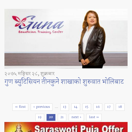
२०७५ मङ्सिर २८, शुक्रबार
गुण ब्युटिसियन तीनकुने शाखाको शुरुवात भोलिबाट
Pages
« first
‹ previous
…
13
14
15
16
17
18
19
20
21
next ›
last »