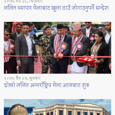
२०७५ चैत्र २८, बिहिबार
ललित व्यापार मेलाबाट खुला ठाउँ जोगाउनुपर्ने सन्देश
२०७५ चैत्र २७, बुधबार
दोस्रो ललित अन्तर्राष्ट्रिय मेला आजबाट शुरु