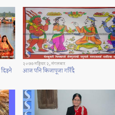
२०७७ मङ्सिर २, मंगलबार
 दिइने
आज पनि किजापूजा गरिँदै