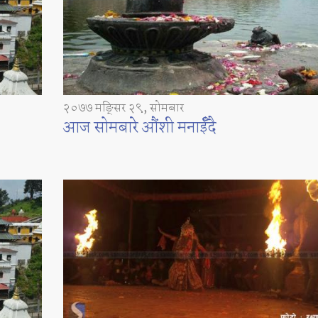
२०७७ मङ्सिर २९, सोमबार
आज सोमबारे औंशी मनाईँदै