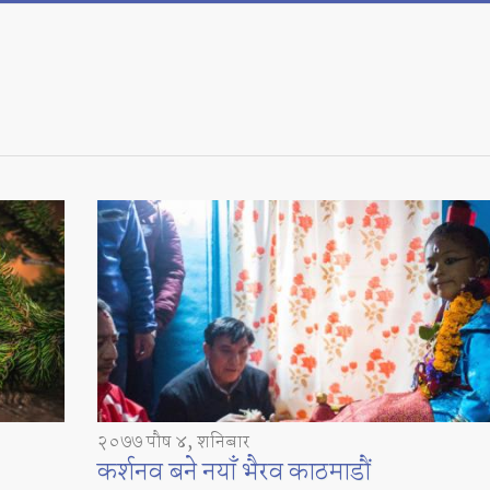
२०७७ पौष ४, शनिबार
कर्शनव बने नयाँ भैरव काठमाडौं