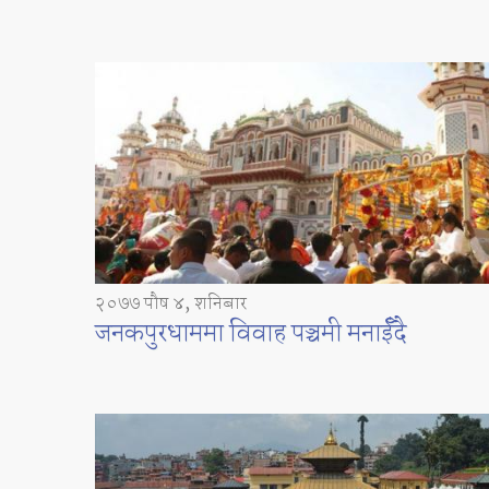
२०७७ पौष ४, शनिबार
जनकपुरधाममा विवाह पञ्चमी मनाईँदै