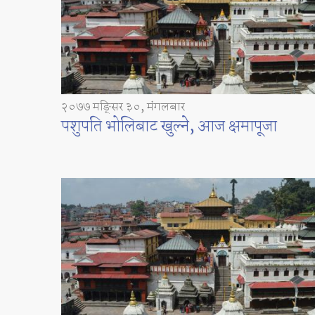
२०७७ मङ्सिर ३०, मंगलबार
पशुपति भोलिबाट खुल्ने, आज क्षमापूजा