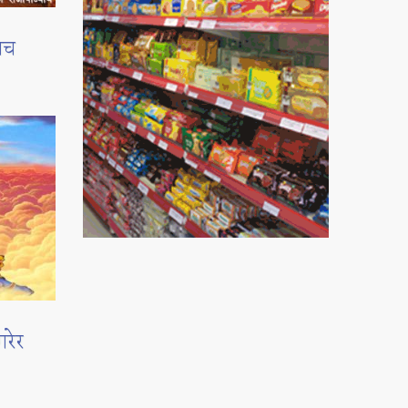
नाच
रेर