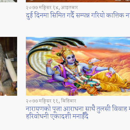
२०७७ मङ्सिर १४, आइतबार
दुई दिनमा सिमित गर्दै सम्पन्न गरियो कात्तिक 
२०७७ मङ्सिर ११, बिहिबार
नारायणको पूजा आराधना साथै तुलसी विवाह ग
हरिवोधनी एकादशी मनाईँदै