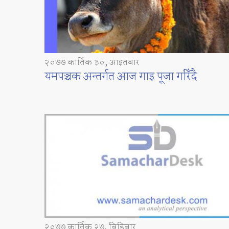
२०७७ कार्तिक ३०, आइतबार
यमपञ्चक अन्तर्गत आज गाइ पूजा गरिँदै
२०७७ कार्तिक २७, बिहिबार