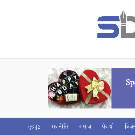
गृहपृष्ठ
राजनीति
समाज
पेजथ्री
बिजन