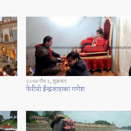
२०७७ पौष ३, शुक्रबार
फेरीयो ईन्द्रजात्राका गणेश