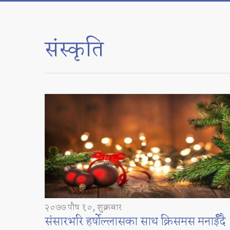
संस्कृति
२०७७ पौष १०, शुक्रबार
संसारभरि हर्षोल्लासका साथ क्रिसमस मनाईँदै