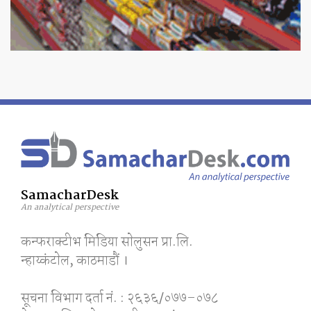
SamacharDesk
An analytical perspective
कन्फराक्टीभ मिडिया साेलुसन प्रा.लि.
न्हाय्कंटाेल, काठमाडाैं ।
सूचना विभाग दर्ता नं. : २६३६/०७७–०७८