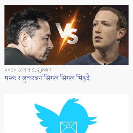
२०८० आषाढ ८, शुक्रबार
मस्क र जुकरबर्ग सिंगल सिंगल भिड्दै