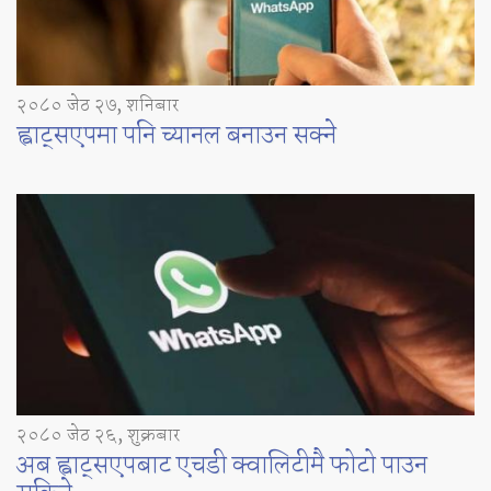
२०८० जेठ २७, शनिबार
ह्वाट्सएपमा पनि च्यानल बनाउन सक्ने
२०८० जेठ २६, शुक्रबार
अब ह्वाट्सएपबाट एचडी क्वालिटीमै फोटो पाउन