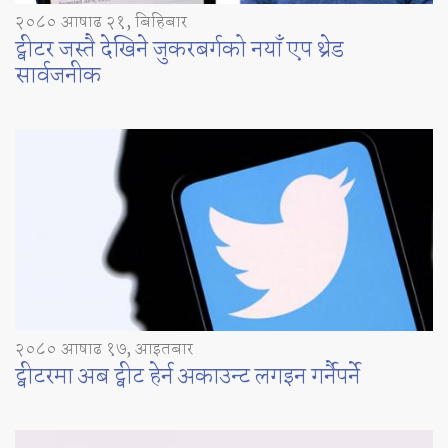
२०८० आषाढ २१, बिहिबार
ट्वीटर जस्तै देखिने जुकरबर्गको नयाँ एप थ्रेड
सार्वजनीक
२०८० आषाढ १७, आइतबार
ट्वीटरमा अब ट्वीट हेर्न अकाउन्ट लगइन गर्नैपर्ने