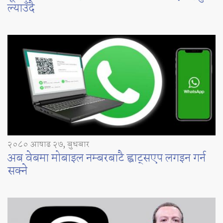
ल्याउँदै
२०८० आषाढ २७, बुधबार
अब वेबमा मोबाइल नम्बरबाटै ह्वाट्सएप लगइन गर्न
सक्ने