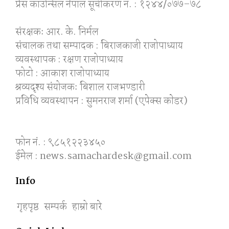
प्रेस काउन्सिल नेपाल सूचीकरण नं. : १२४४/०७७–७८
संरक्षकः आर. के. निर्मल
संचालक तथा सम्पादक : बिराजकाजी राजोपाध्याय
व्यवस्थापक : रक्षण राजोपाध्याय
फोटो : आकाश राजोपाध्याय
श्रव्यदृश्य संयोजकः बिशाल राजभण्डारी
प्रविधि व्यवस्थापन : सुमनराज शर्मा (एपेक्स काेडर)
फोन नं. : ९८५१२२३४५०
ईमेल : news.samachardesk@gmail.com
Info
गृहपृष्ठ
सम्पर्क
हाम्रो बारे