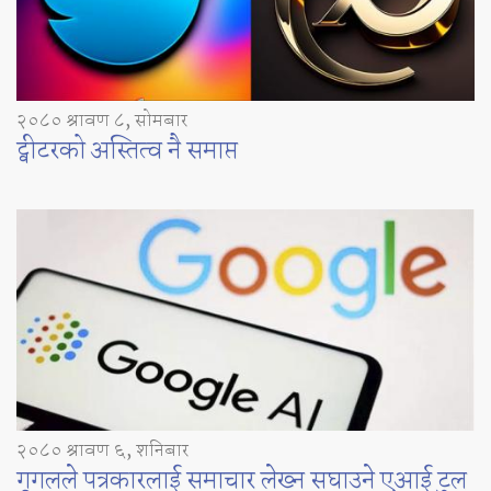
२०८० श्रावण ८, सोमबार
ट्वीटरको अस्तित्व नै समाप्त
२०८० श्रावण ६, शनिबार
गूगलले पत्रकारलाई समाचार लेख्न सघाउने एआई टुल