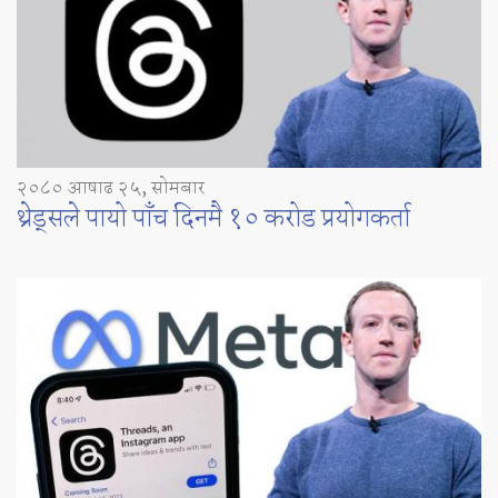
२०८० आषाढ २५, सोमबार
थ्रेड्सले पायो पाँच दिनमै १० करोड प्रयोगकर्ता