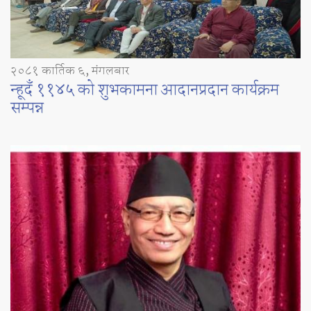
२०८१ कार्तिक ६, मंगलबार
न्हूदँ ११४५ को शुभकामना आदानप्रदान कार्यक्रम
सम्पन्न