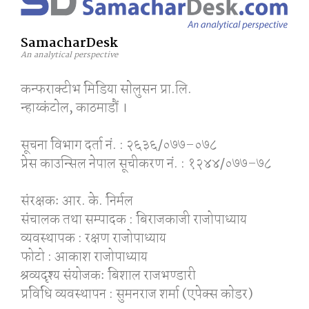
SamacharDesk
An analytical perspective
कन्फराक्टीभ मिडिया साेलुसन प्रा.लि.
न्हाय्कंटाेल, काठमाडाैं ।
सूचना विभाग दर्ता नं. : २६३६/०७७–०७८
प्रेस काउन्सिल नेपाल सूचीकरण नं. : १२४४/०७७–७८
संरक्षकः आर. के. निर्मल
संचालक तथा सम्पादक : बिराजकाजी राजोपाध्याय
व्यवस्थापक : रक्षण राजोपाध्याय
फोटो : आकाश राजोपाध्याय
श्रव्यदृश्य संयोजकः बिशाल राजभण्डारी
प्रविधि व्यवस्थापन : सुमनराज शर्मा (एपेक्स काेडर)