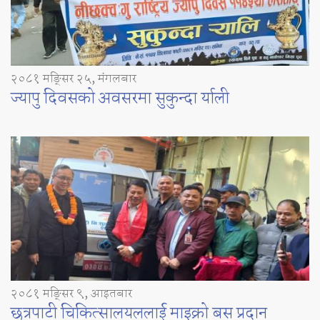
२०८१ मङ्सिर २५, मंगलबार
ज्यापु दिवसको अवसरमा सुकुन्दा र्याली
२०८१ मङ्सिर ९, आइतबार
छत्रपाटी चिकित्सालयललाई माइक्रो बस प्रदान