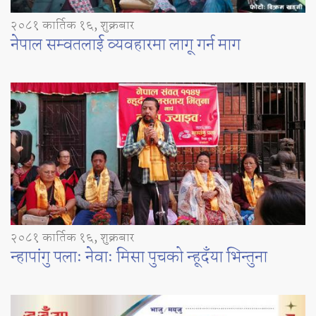
२०८१ कार्तिक १६, शुक्रबार
नेपाल सम्वतलाई व्यवहारमा लागू गर्न माग
२०८१ कार्तिक १६, शुक्रबार
न्हापांगु पलाः नेवाः मिसा पुचको न्हूदँया भिन्तुना