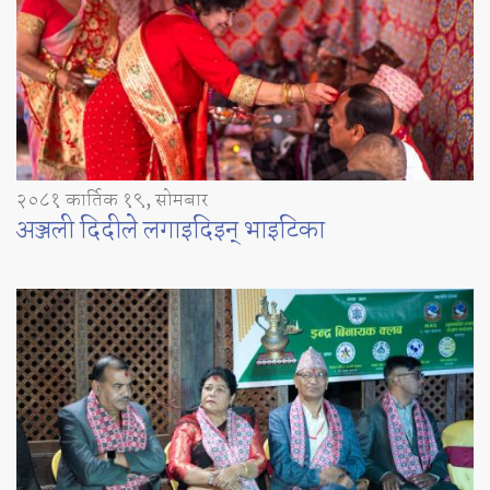
२०८१ कार्तिक १९, सोमबार
अञ्जली दिदीले लगाइदिइन् भाइटिका