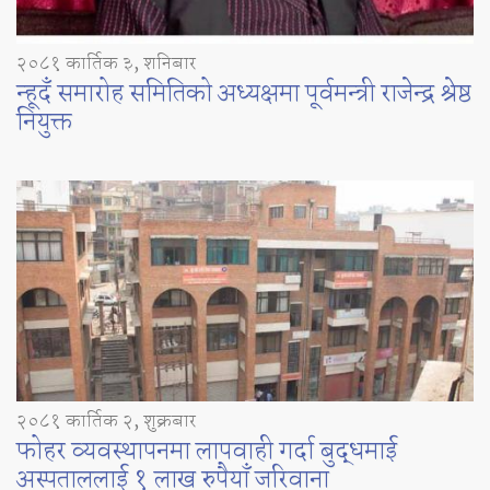
२०८१ कार्तिक ३, शनिबार
न्हूदँ समारोह समितिको अध्यक्षमा पूर्वमन्त्री राजेन्द्र श्रेष्ठ
नियुक्त
२०८१ कार्तिक २, शुक्रबार
फोहर व्यवस्थापनमा लापवाही गर्दा बुद्धमाई
अस्पताललाई १ लाख रुपैयाँ जरिवाना