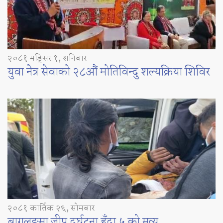
२०८१ मङ्सिर १, शनिबार
युवा नेत्र सेवाको २८औं मोतिविन्दु शल्यक्रिया शिविर
२०८१ कार्तिक २६, सोमबार
बागलुङमा जीप दुर्घटना हुँदा ५ को मृत्यु